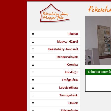
::
Főoldal
::
Magyar Házról
::
Feketeházy Jánosról
::
Rendezvények
::
Krónika
Régebbi esemé
::
Info-H@z
::
Fotógaléria
::
Levelezőlista
::
Támogatóink
::
Linkek
::
Elérhetőség