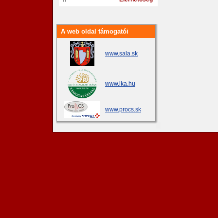
A web oldal támogatói
www.sala.sk
www.ika.hu
www.procs.sk