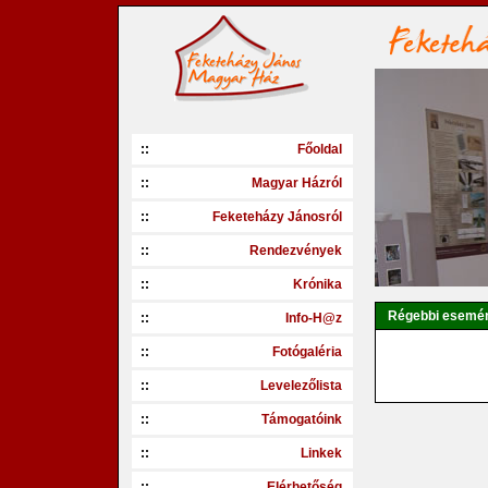
::
Főoldal
::
Magyar Házról
::
Feketeházy Jánosról
::
Rendezvények
::
Krónika
Régebbi esemé
::
Info-H@z
::
Fotógaléria
::
Levelezőlista
::
Támogatóink
::
Linkek
::
Elérhetőség