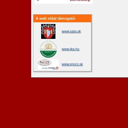
A web oldal támogatói
www.sala.sk
www.ika.hu
www.procs.sk