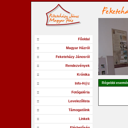
::
Főoldal
::
Magyar Házról
::
Feketeházy Jánosról
::
Rendezvények
::
Krónika
Régebbi esemé
::
Info-H@z
::
Fotógaléria
::
Levelezőlista
::
Támogatóink
::
Linkek
::
Elérhetőség