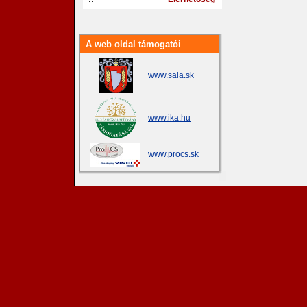
A web oldal támogatói
www.sala.sk
www.ika.hu
www.procs.sk