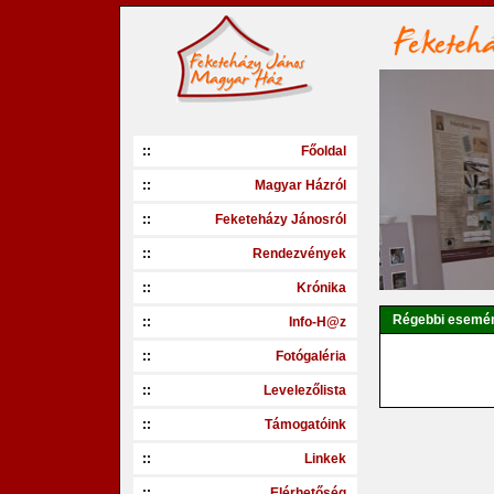
::
Főoldal
::
Magyar Házról
::
Feketeházy Jánosról
::
Rendezvények
::
Krónika
Régebbi esemé
::
Info-H@z
::
Fotógaléria
::
Levelezőlista
::
Támogatóink
::
Linkek
::
Elérhetőség