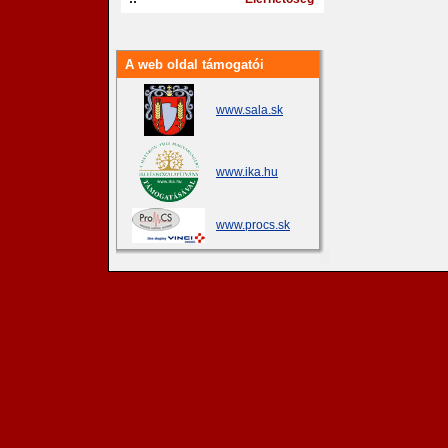
A web oldal támogatói
www.sala.sk
www.ika.hu
www.procs.sk