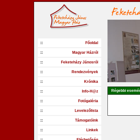
::
Főoldal
::
Magyar Házról
::
Feketeházy Jánosról
::
Rendezvények
::
Krónika
Régebbi esemé
::
Info-H@z
::
Fotógaléria
::
Levelezőlista
::
Támogatóink
::
Linkek
::
Elérhetőség