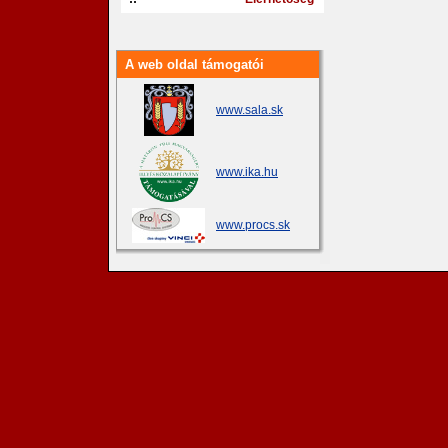
A web oldal támogatói
www.sala.sk
www.ika.hu
www.procs.sk