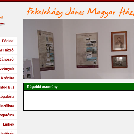
Főoldal
r Házról
Jánosról
zvények
Krónika
Régebbi esemény
Info-H@z
tógaléria
lezőlista
ogatóink
Linkek
rhetőség