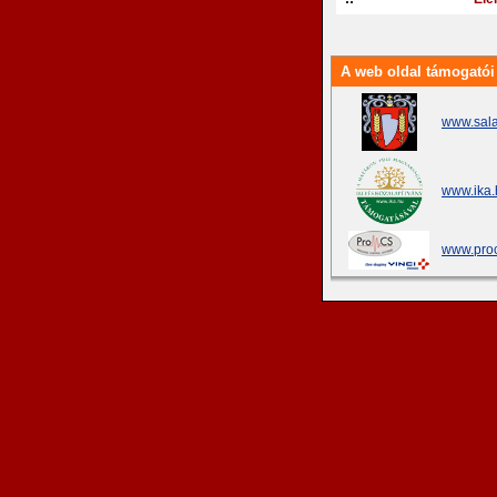
A web oldal támogatói
www.sala
www.ika.
www.proc