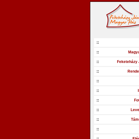
::
::
Magya
::
Feketeházy 
::
Rende
::
::
::
Fo
::
Leve
::
Tám
::
::
Elé