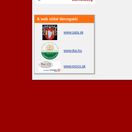
A web oldal támogatói
www.sala.sk
www.ika.hu
www.procs.sk