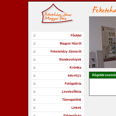
::
Főoldal
::
Magyar Házról
::
Feketeházy Jánosról
::
Rendezvények
::
Krónika
Régebbi esemé
::
Info-H@z
::
Fotógaléria
::
Levelezőlista
::
Támogatóink
::
Linkek
::
Elérhetőség