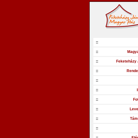
::
::
Magya
::
Feketeházy 
::
Rende
::
::
::
Fo
::
Leve
::
Tám
::
::
Elé