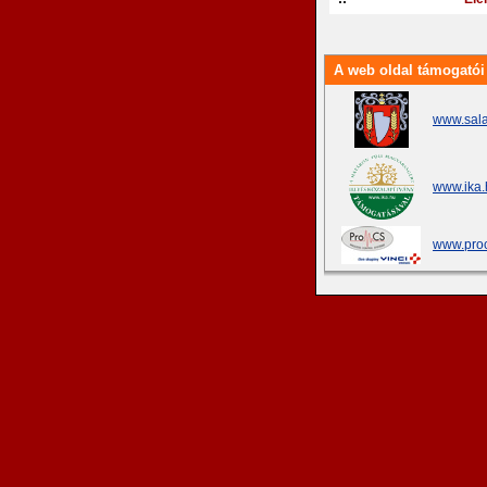
A web oldal támogatói
www.sala
www.ika.
www.proc