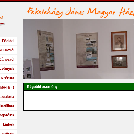
Főoldal
r Házról
Jánosról
zvények
Krónika
Régebbi esemény
Info-H@z
tógaléria
lezőlista
ogatóink
Linkek
rhetőség