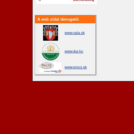
A web oldal támogatói
www.sala.sk
www.ika.hu
www.procs.sk