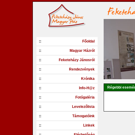
::
Főoldal
::
Magyar Házról
::
Feketeházy Jánosról
::
Rendezvények
::
Krónika
Régebbi esemé
::
Info-H@z
::
Fotógaléria
::
Levelezőlista
::
Támogatóink
::
Linkek
::
Elérhetőség