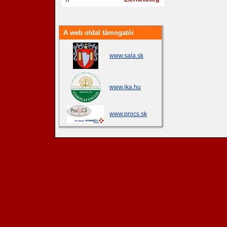
A web oldal támogatói
www.sala.sk
www.ika.hu
www.procs.sk