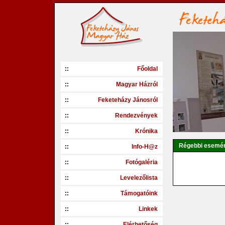
::
Főoldal
::
Magyar Házról
::
Feketeházy Jánosról
::
Rendezvények
::
Krónika
Régebbi esemé
::
Info-H@z
::
Fotógaléria
::
Levelezőlista
::
Támogatóink
::
Linkek
::
Elérhetőség