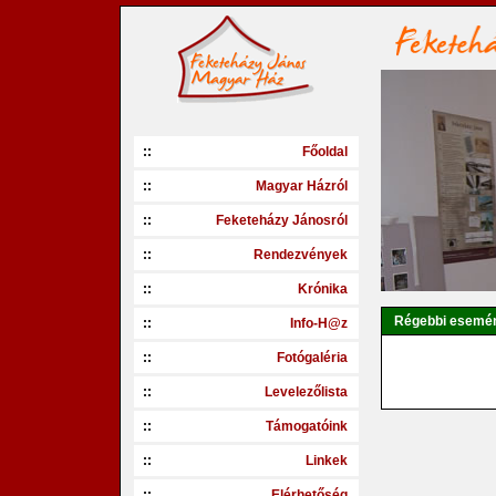
::
Főoldal
::
Magyar Házról
::
Feketeházy Jánosról
::
Rendezvények
::
Krónika
Régebbi esemé
::
Info-H@z
::
Fotógaléria
::
Levelezőlista
::
Támogatóink
::
Linkek
::
Elérhetőség