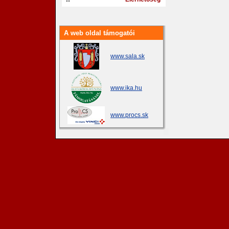
A web oldal támogatói
www.sala.sk
www.ika.hu
www.procs.sk