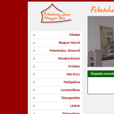
::
Főoldal
::
Magyar Házról
::
Feketeházy Jánosról
::
Rendezvények
::
Krónika
Régebbi esemé
::
Info-H@z
::
Fotógaléria
::
Levelezőlista
::
Támogatóink
::
Linkek
::
Elérhetőség