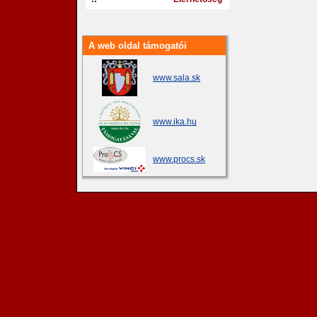
A web oldal támogatói
www.sala.sk
www.ika.hu
www.procs.sk