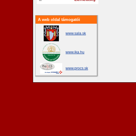
A web oldal támogatói
www.sala.sk
www.ika.hu
www.procs.sk