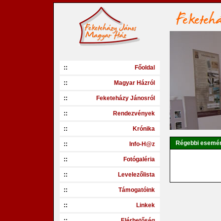
::
Főoldal
::
Magyar Házról
::
Feketeházy Jánosról
::
Rendezvények
::
Krónika
Régebbi esemé
::
Info-H@z
::
Fotógaléria
::
Levelezőlista
::
Támogatóink
::
Linkek
::
Elérhetőség