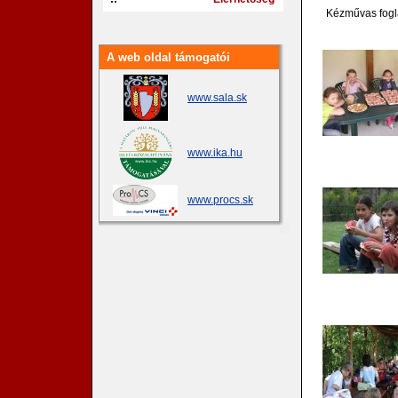
Kézművas fogl
A web oldal támogatói
www.sala.sk
www.ika.hu
www.procs.sk