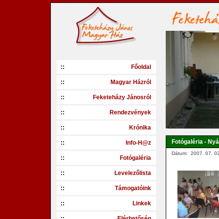
::
Főoldal
::
Magyar Házról
::
Feketeházy Jánosról
::
Rendezvények
::
Krónika
Fotógaléria - Nyá
::
Info-H@z
Dátum: 2007. 07. 02
::
Fotógaléria
::
Levelezőlista
::
Támogatóink
::
Linkek
::
Elérhetőség