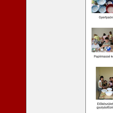
Gyertyaön
Papírmassé k
Előkészüle
gyulyásfőz