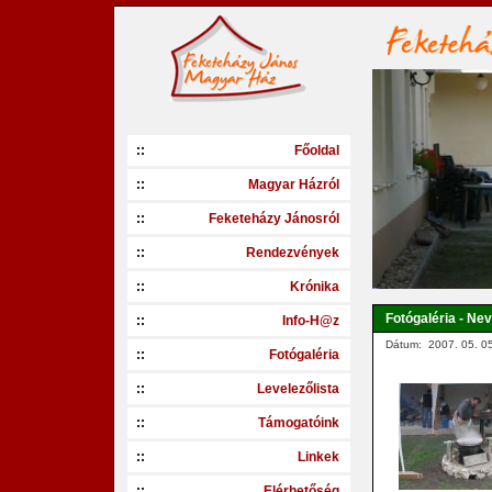
::
Főoldal
::
Magyar Házról
::
Feketeházy Jánosról
::
Rendezvények
::
Krónika
Fotógaléria - Nev
::
Info-H@z
Dátum: 2007. 05. 05
::
Fotógaléria
::
Levelezőlista
::
Támogatóink
::
Linkek
::
Elérhetőség