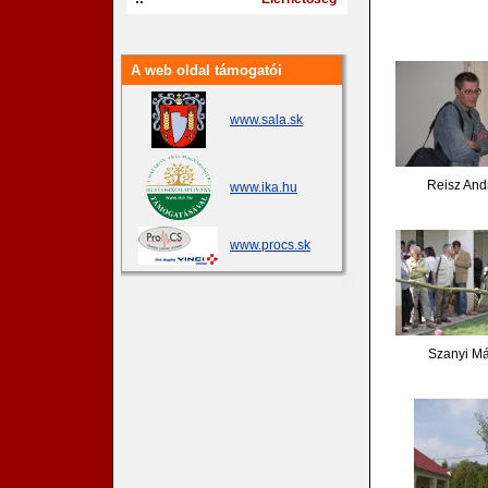
A web oldal támogatói
www.sala.sk
Reisz And
www.ika.hu
www.procs.sk
Szanyi Má