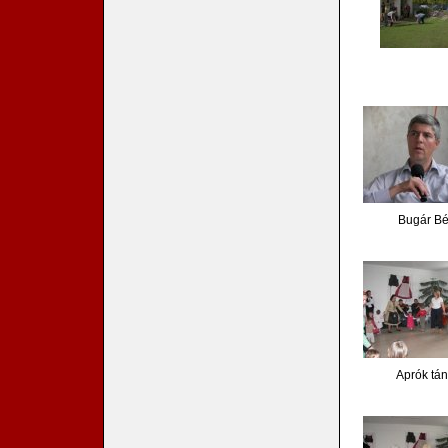
Bugár Bé
Aprók tá