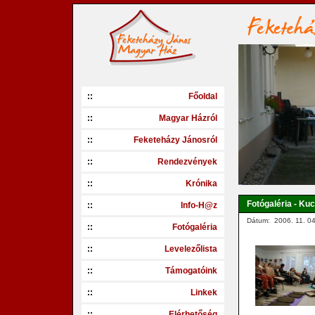
::
Főoldal
::
Magyar Házról
::
Feketeházy Jánosról
::
Rendezvények
::
Krónika
Fotógaléria - Kuc
::
Info-H@z
Dátum: 2006. 11. 04
::
Fotógaléria
::
Levelezőlista
::
Támogatóink
::
Linkek
::
Elérhetőség