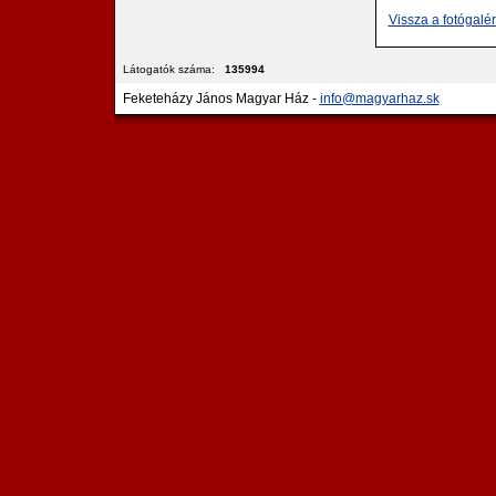
Vissza a fotógalé
Látogatók száma:
135994
Feketeházy János Magyar Ház -
info@magyarhaz.sk