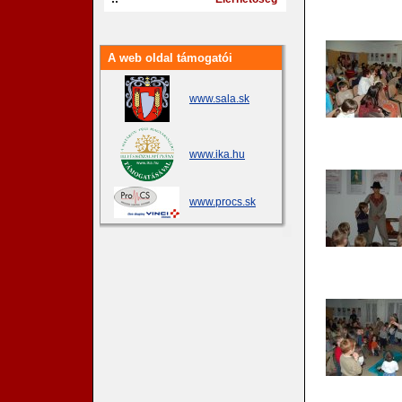
A web oldal támogatói
www.sala.sk
www.ika.hu
www.procs.sk